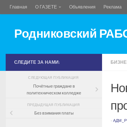
Главная
О ГАЗЕТЕ
Объявления
Реклама
Перейти к содержимому
Родниковский РА
СЛЕДИТЕ ЗА НАМИ:
БИЗНЕ
СЛЕДУЮЩАЯ ПУБЛИКАЦИЯ
Но
Почётные граждане в
политехническом колледже
пр
ПРЕДЫДУЩАЯ ПУБЛИКАЦИЯ
Без взимания платы
-
АДМ_Р