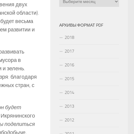
овения двух
нской области).
будет весьма
АРХИВЫ ФОРМАТ PDF
оем развитии и
2018
 развивать
2017
мусора в
2016
 и зелень.
зря: благодаря
2015
жных стран, с
2014
2013
он будет
 Икрянинского
2012
ы поделиться
ыбодобыче,
2011