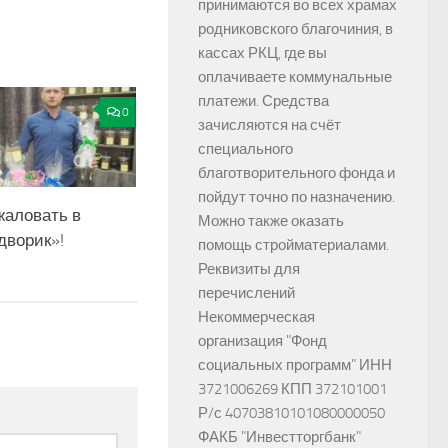
принимаются во всех храмах
родниковского благочиния, в
кассах РКЦ, где вы
оплачиваете коммунальные
платежи. Средства
0
зачисляются на счёт
специального
благотворительного фонда и
пойдут точно по назначению.
жаловать в
Можно также оказать
дворик»!
помощь стройматериалами.
Реквизиты для
перечислений
Некоммерческая
организация "Фонд
социальных программ" ИНН
3721006269 КПП 372101001
Р/с 40703810101080000050
ФАКБ "Инвестторгбанк"