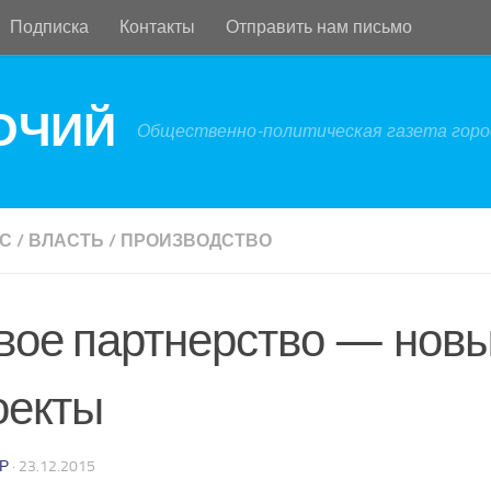
Подписка
Контакты
Отправить нам письмо
БОЧИЙ
Общественно-политическая газета город
С
/
ВЛАСТЬ
/
ПРОИЗВОДСТВО
вое партнерство — нов
оекты
Р
·
23.12.2015