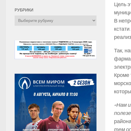
Цель э
РУБРИКИ
муници
Рубрики
В непр
кстати
реализ
Так, н
фармак
электр
Кроме 
морско
которы
«Нам 
полез
района
тем оп