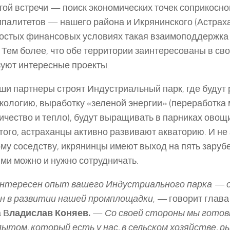
той встречи — поиск экономических точек соприкосн
палитетов — нашего района и Икрянинского (Астраха
остых финансовых условиях такая взаимоподдержка 
. Тем более, что обе территории заинтересованы в св
уют интересные проекты.
аши партнеры строят Индустриальный парк, где будут
ологию, выработку «зеленой энергии» (переработка 
ичество и тепло), будут выращивать в парниках овощи
того, астраханцы активно развивают акваторию. И не 
му соседству, икрянинцы имеют выход на пять зарубе
ми можно и нужно сотрудничать.
интересен опыт вашего Индустриального парка — 
ен в развитии нашей промплощадки, —
говорит глава
 В
ладислав Коняев.
—
Со своей стороны мы готов
ытом, который есть у нас, в сельском хозяйстве, р