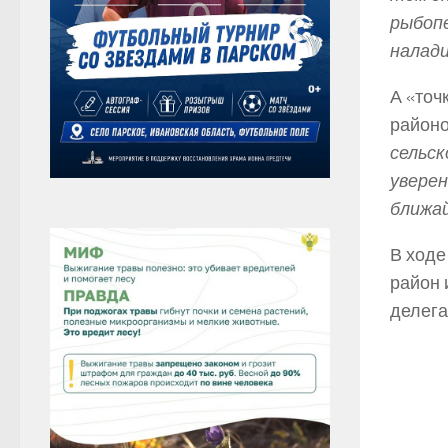
рыбоп
налад
А «точ
районо
сельск
уверен
ближай
В ходе
район 
делега