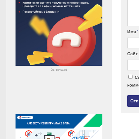
Имя
*
Сайт
Screenshot
С
комм