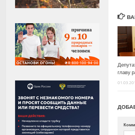
ВА
Депута
главу 
01.03.20
ДОБА
Комм