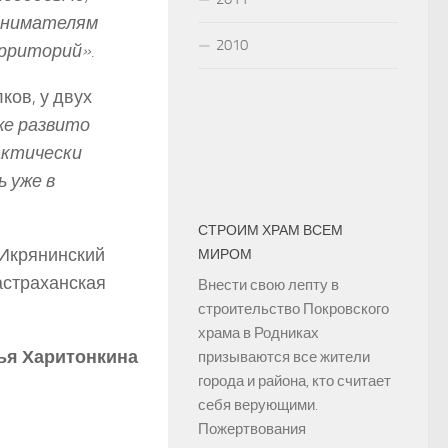
ринимателям
2010
рриторий».
ков, у двух
же развито
актически
 уже в
СТРОИМ ХРАМ ВСЕМ
 Икрянинский
МИРОМ
астраханская
Внести свою лепту в
строительство Покровского
храма в Родниках
ья Харитонкина
призываются все жители
города и района, кто считает
себя верующими.
Пожертвования