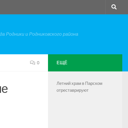
а Родники и Родниковского района
0
ЕЩЁ
Летний храм в Парском
ые
отреставрируют