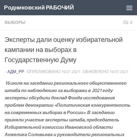
Родниковский РАБОЧИЙ
Перейти к содержимому
ВЫБОРЫ
0
Эксперты дали оценку избирательной
кампании на выборах в
Государственную Думу
-
АДМ_РР
· ОПУБЛИКОВАНО
19.07.2021
· ОБНОВЛЕНО
19.07.2021
16 июля на заседании регионального общественного
штаба по наблюдению за выборами в 2021 году
эксперты обсудили доклад Фонда исследования
проблем демократии «Политическая конкурентность
на современных выборах в России». В заседании
приняли участие эксперты штаба, председатель
Избирательной комиссии Ивановской области
Анжелика Соловьева и руководители региональных