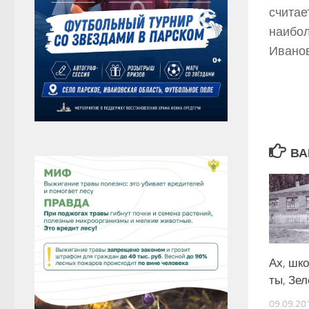
считае
наибол
Иванов
ВА
Ах, шко
ты, Зе
09.09.20