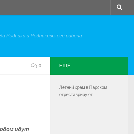
а Родники и Родниковского района
0
ЕЩЁ
Летний храм в Парском
отреставрируют
ходом идут