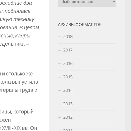
оследние два
ы, поднялась
щную технику:
АРХИВЫ ФОРМАТ PDF
ование. В целом,
ссные, кадры —
2018
едельника –
2017
2016
 и столько же
2015
школа выпустила
етераны труда и
2014
2013
оицы, который
2012
ложен
VIII-XIX вв. Он
2011