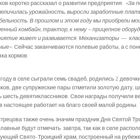
ов коротко рассказал о развитии предприятия:
«За п
величилась урожайность, выросли заработные плат
ельность. В прошлом и этом году мы приобрели мо
енный комбайн, трактор, к нему – прицепное оборуд
риятие живет и развивается. Механизаторы — кла
ные».
Сейчас заканчиваются полевые работы, а с пон
вка кормов.
 году в селе сыграли семь свадеб, родились 2 девочки
ков, две супружеские пары отметили золотую дату, 
ь шесть девятиклассников. Свои награды получили в
о в настоящее работает на благо своей малой родины.
трецова также очень значим праздник Дня Святой Тр
лавные будут отмечать завтра, так как в селе распо
ующий Свято-Троицкий храм, построенный на рубеже X