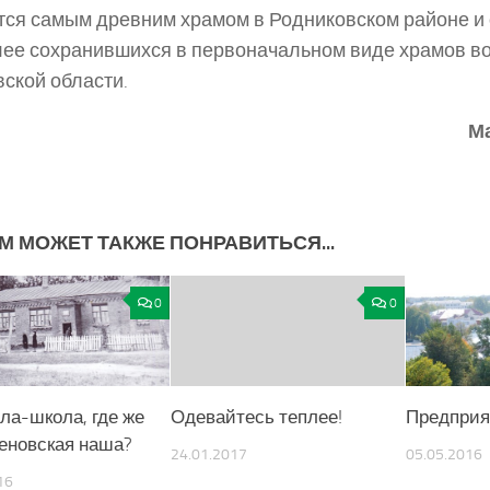
тся самым древним храмом в Родниковском районе и
ее сохранившихся в первоначальном виде храмов во
ской области.
М
М МОЖЕТ ТАКЖЕ ПОНРАВИТЬСЯ...
0
0
ла-школа, где же
Одевайтесь теплее!
Предприя
леновская наша?
24.01.2017
05.05.2016
16