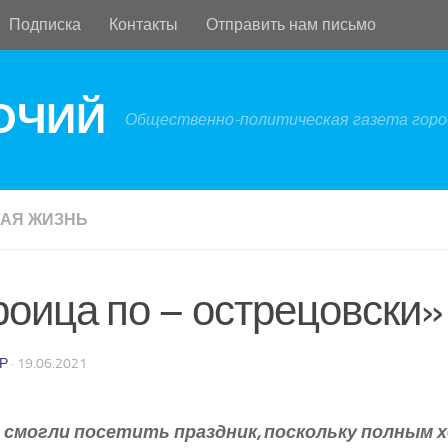
Подписка
Контакты
Отправить нам письмо
БОЧИЙ
Общественно-политическая газета город
АЯ ЖИЗНЬ
роица по – острецовски»
Р
·
19.06.2021
е смогли посетить праздник, поскольку полным 