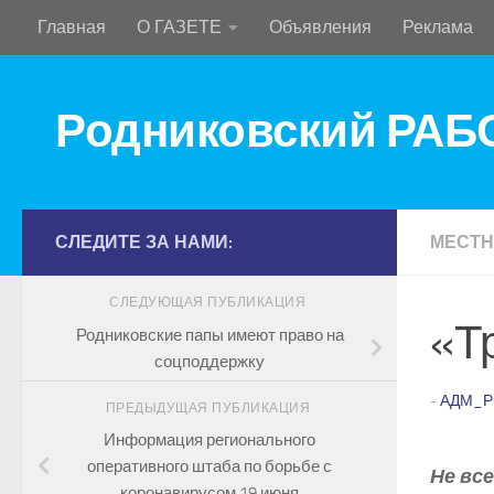
Главная
О ГАЗЕТЕ
Объявления
Реклама
Перейти к содержимому
Родниковский РА
СЛЕДИТЕ ЗА НАМИ:
МЕСТН
СЛЕДУЮЩАЯ ПУБЛИКАЦИЯ
«Т
Родниковские папы имеют право на
соцподдержку
-
АДМ_Р
ПРЕДЫДУЩАЯ ПУБЛИКАЦИЯ
Информация регионального
оперативного штаба по борьбе с
Не вс
коронавирусом 19 июня