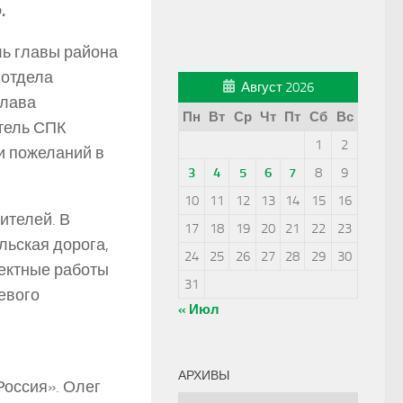
.
ь главы района
 отдела
Август 2026
глава
Пн
Вт
Ср
Чт
Пт
Сб
Вс
итель СПК
1
2
и пожеланий в
3
4
5
6
7
8
9
10
11
12
13
14
15
16
ителей. В
17
18
19
20
21
22
23
льская дорога,
24
25
26
27
28
29
30
оектные работы
31
евого
« Июл
АРХИВЫ
Россия». Олег
Архивы