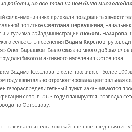
ые работы, но все-таки на нем было многолюдно
й села-именинника приехали поздравить заместител
иальной политике
Светлана Первушкина
, начальник
ры и туризма райадминистрации
Любовь Назарова
, 
кого сельского поселения
Вадим Карелов
, руковод
я» Олег Барашков. Было сказано много добрых слов 
трудолюбивого и активного населения Острецова.
вам Вадима Карелова, в селе проживают более 500 ж
м году капитально отремонтирована центральная се
ен газораспределительный пункт, заканчиваются пр
ификации села, в 2023 году планируется разводка сет
овода по Острецову.
о развивается сельскохозяйственное предприятие «