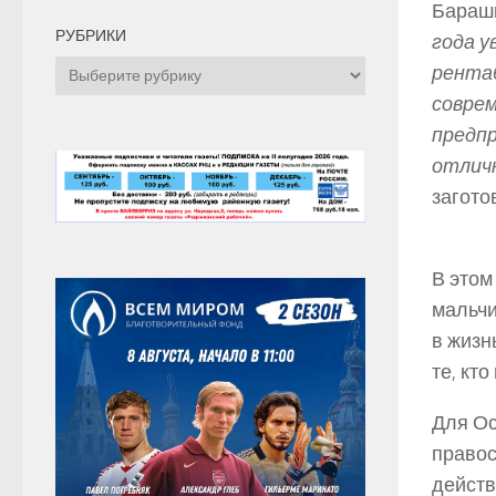
Барашк
РУБРИКИ
года у
Рубрики
рентаб
соврем
предп
отлич
загото
В этом
мальчи
в жизн
те, кт
Для Ос
правос
действ