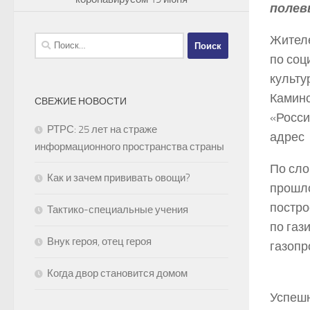
полев
Жителе
Найти:
по соц
культу
Каминс
СВЕЖИЕ НОВОСТИ
«Росси
РТРС: 25 лет на страже
адрес 
информационного пространства страны
По сло
Как и зачем прививать овощи?
прошло
постро
Тактико-специальные учения
по газ
Внук героя, отец героя
газопр
Когда двор становится домом
Успешн