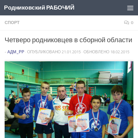
Родниковский РАБОЧИЙ
Перейти к содержимому
СПОРТ
0
Четверо родниковцев в сборной области
-
АДМ_РР
· ОПУБЛИКОВАНО
21.01.2015
· ОБНОВЛЕНО
18.02.2015