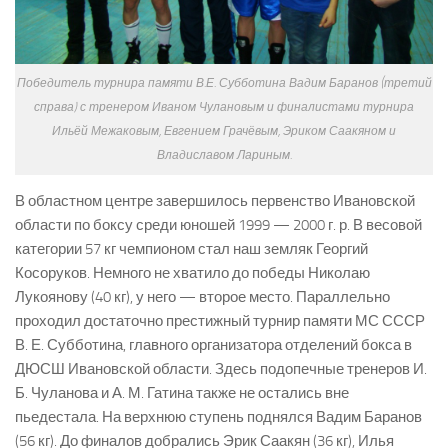
Победитель турнира памяти В.Е. Субботина Вадим Баранов (третий
справа) с тренером Иваном Чулановым и финалистами турнира
Ильёй Межаковым, Евгением Грачёвым, Эриком Саакяном и
Владиславом Лариным.
В областном центре завершилось первенство Ивановской
области по боксу среди юношей 1999 — 2000 г. р. В весовой
категории 57 кг чемпионом стал наш земляк Георгий
Косоруков. Немного не хватило до победы Николаю
Лукоянову (40 кг), у него — второе место. Параллельно
проходил достаточно престижный турнир памяти МС СССР
В. Е. Субботина, главного организатора отделений бокса в
ДЮСШ Ивановской области. Здесь подопечные тренеров И.
Б. Чуланова и А. М. Гатина также не остались вне
пьедестала. На верхнюю ступень поднялся Вадим Баранов
(56 кг). До финалов добрались Эрик Саакян (36 кг), Илья