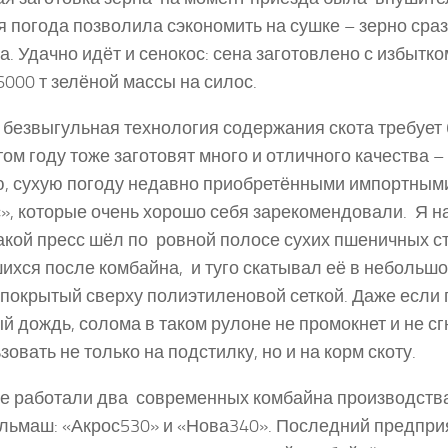
 погода позволила сэкономить на сушке – зерно сраз
а. Удачно идёт и сенокос: сена заготовлено с избытк
6000 т зелёной массы на силос.
 безвыгульная технология содержания скота требует
том году тоже заготовят много и отличного качества –
, сухую погоду недавно приобретёнными импортным
», которые очень хорошо себя зарекомендовали. Я н
акой пресс шёл по ровной полосе сухих пшеничных с
ихся после комбайна, и туго скатывал её в небольш
 покрытый сверху полиэтиленовой сеткой. Даже если
й дождь, солома в таком рулоне не промокнет и не сг
зовать не только на подстилку, но и на корм скоту.
е работали два современных комбайна производств
льмаш: «Акрос­530» и «Нова­340». Последний предпр