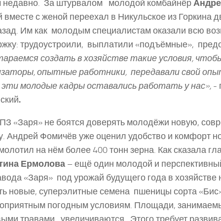
 недавно. За штурвалом ­ молодой комбайнёр
Андре
 вместе с женой переехал в Никульское из Горкина 
азад. Им как молодым специалистам оказали всю во
жку: трудоустроили, выплатили «подъёмные», пред
араемся создать в хозяйстве такие условия, что
изаторы, опытные работники, передавали свой опы
эти молодые кадры оставались работать у нас»,
-­
ский
.
ПЗ «Заря» не боятся доверять молодёжи новую, сов
у. Андрей Фомичёв уже оценил удобство и комфорт н
молотил на нём более 400 тонн зерна. Как сказала г
тина Ермолова
– ещё один молодой и перспективны
вода «Заря» ­ под урожай будущего года в хозяйстве
ть новые, суперэлитные семена пшеницы сорта «Бис»
оприятным погодным условиям. Площади, занимаем
ыми травами, увеличиваются. Этого требует разви