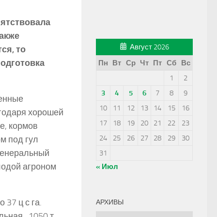
иятствовала
также
Август 2026
ся, то
подготовка
Пн
Вт
Ср
Чт
Пт
Сб
Вс
1
2
3
4
5
6
7
8
9
женные
10
11
12
13
14
15
16
агодаря хорошей
17
18
19
20
21
22
23
е, кормов
24
25
26
27
28
29
30
ом под гул
генеральный
31
лодой агроном
« Июл
 37 ц с га.
АРХИВЫ
ная ­ 1050 т.
Архивы