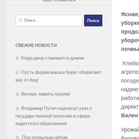
Ясная
Найти:
уборке
продо
уборо
СВЕЖИЕ НОВОСТИ
почвы
Когда двор становится домом
Хлебор
агроте
Пусть форма ваша и берет оберегают
погоде
вас от бед!
надеют
Вечная память героям!
работа
дирек
Владимир Путин подписал указ о
Вален
государственной политике в сфере
кадетского образования
Урожай
Под открытым небом
Валова