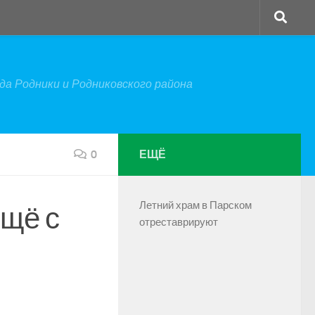
а Родники и Родниковского района
0
ЕЩЁ
Летний храм в Парском
ещё с
отреставрируют