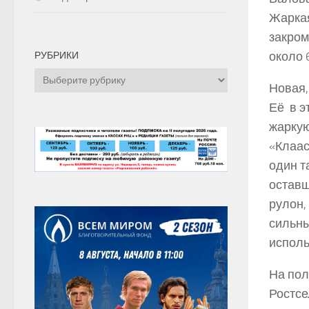
Жаркая
закром
около 
РУБРИКИ
Рубрики
Новая,
Её в э
жаркую
«Клаас
один т
оставш
рулон,
сильны
исполь
На пол
Ростсе