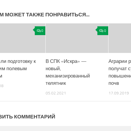
М МОЖЕТ ТАКЖЕ ПОНРАВИТЬСЯ...
0
0
ли подготовку к
В СПК «Искра» —
Аграрии 
им полевым
новый,
получат 
м
механизированный
повышени
телятник
почв
18
05.02.2021
17.09.2019
ВИТЬ КОММЕНТАРИЙ