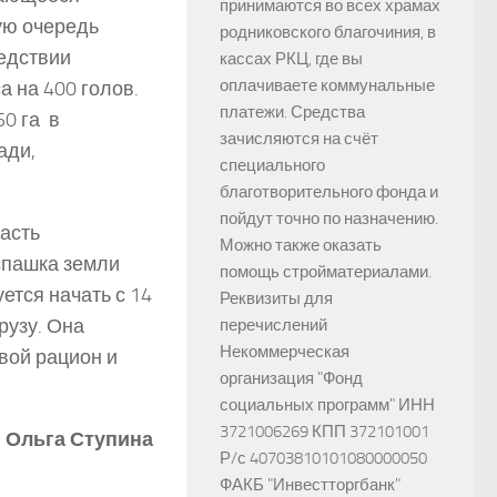
принимаются во всех храмах
ую очередь
родниковского благочиния, в
ледствии
кассах РКЦ, где вы
оплачиваете коммунальные
 на 400 голов.
платежи. Средства
50 га в
зачисляются на счёт
ади,
специального
благотворительного фонда и
пойдут точно по назначению.
часть
Можно также оказать
спашка земли
помощь стройматериалами.
ется начать с 14
Реквизиты для
рузу. Она
перечислений
Некоммерческая
вой рацион и
организация "Фонд
социальных программ" ИНН
3721006269 КПП 372101001
Ольга Ступина
Р/с 40703810101080000050
ФАКБ "Инвестторгбанк"