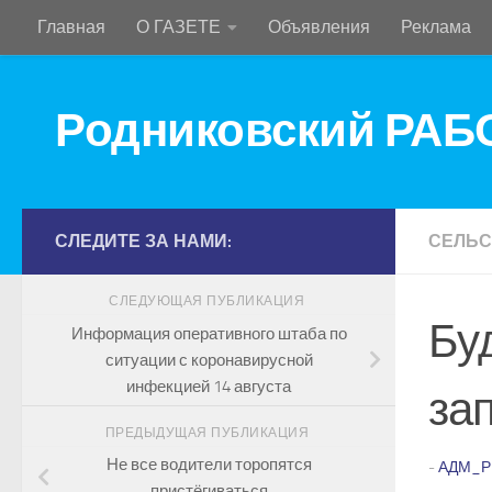
Главная
О ГАЗЕТЕ
Объявления
Реклама
Перейти к содержимому
Родниковский РА
СЛЕДИТЕ ЗА НАМИ:
СЕЛЬС
СЛЕДУЮЩАЯ ПУБЛИКАЦИЯ
Бу
Информация оперативного штаба по
ситуации с коронавирусной
инфекцией 14 августа
за
ПРЕДЫДУЩАЯ ПУБЛИКАЦИЯ
Не все водители торопятся
-
АДМ_Р
пристёгиваться