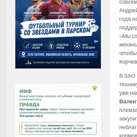
совсем
Андрей
года н
поддер
«
Мы ст
механ
чтобы 
Корчев
В ЗАО 
техник
уже на
Вален
племза
закупи
неблаг
кормов