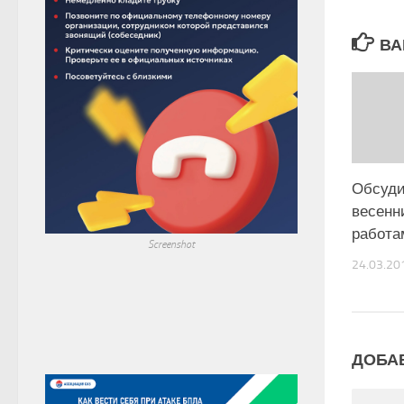
ВА
Обсуди
весенн
работа
Screenshot
24.03.20
ДОБА