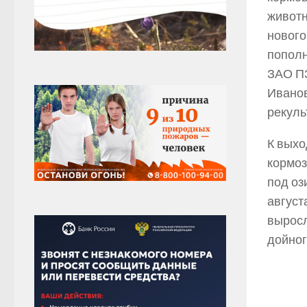
животн
нового
пополн
ЗАО ПЗ
Иванов
рекуль
К выхо
кормоз
под оз
август
выросл
дойног