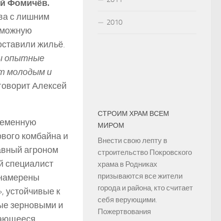
й Фомичёв.
два с лишним
2010
зможную
оставили жильё.
бы опытные
т молодым и
 говорит Алексей
СТРОИМ ХРАМ ВСЕМ
ременную
МИРОМ
ового комбайна и
Внести свою лепту в
лавный агроном
строительство Покровского
й специалист
храма в Родниках
призываются все жители
 намерены
города и района, кто считает
, устойчивые к
себя верующими.
ые зерновыми и
Пожертвования
вающееся