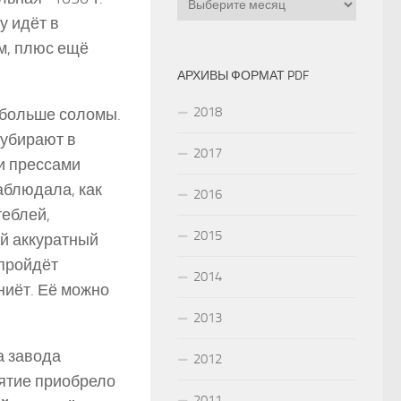
у идёт в
ом, плюс ещё
АРХИВЫ ФОРМАТ PDF
2018
 больше соломы.
 убирают в
2017
и прессами
аблюдала, как
2016
теблей,
2015
ой аккуратный
 пройдёт
2014
ниёт. Её можно
2013
а завода
2012
иятие приобрело
2011