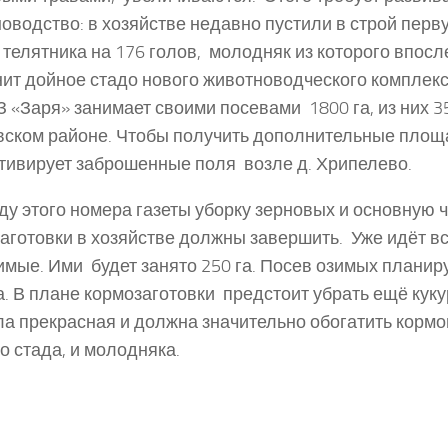
оводство: в хозяйстве недавно пустили в строй перв
 телятника на 176 голов, молодняк из которого впос
ит дойное стадо нового животноводческого комплекса
 «Заря» занимает своими посевами 1800 га, из них 3
ском районе. Чтобы получить дополнительные площ
тивирует заброшенные поля возле д. Хрипелево.
ду этого номера газеты уборку зерновых и основную 
аготовки в хозяйстве должны завершить. Уже идёт в
имые. Ими будет занято 250 га. Посев озимых планиру
а. В плане кормозаготовки предстоит убрать ещё куку
а прекрасная и должна значительно обогатить кормо
о стада, и молодняка.