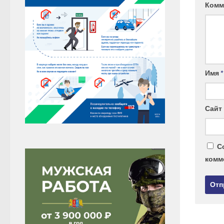
Комм
Имя
*
Сайт
С
комм