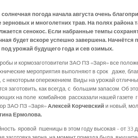
, солнечная погода начала августа очень благопр
 зерновых и многолетних трав. На полях района 
лжается сенокос. Если набранные темпы сохранят
чная будет вскоре успешно завершена. Начнётся 
 под урожай будущего года и сев озимых.
обы и кормозаготовители ЗАО ПЗ «Заря» все поло
хнические мероприятия выполняют в срок ­ даже, бл
, с некоторым опережением. Виды на урожай отличны
ся заготовить, как всегда, с большим запасом. Об эт
ющих на поле комбайнов рассказали нашей газете 
тор ЗАО ПЗ «Заря»
Алексей Корчевский
и новый, мо
тина Ермолова.
ность яровой пшеницы в этом году высокая ­- от 33 до
я заготовка зерна на момент приезда была внушитель