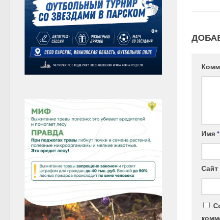
ДОБА
Комм
Имя
*
Сайт
С
комм