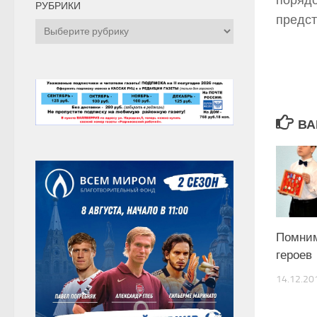
порядо
РУБРИКИ
предст
Рубрики
ВА
Помним
героев
14.12.20