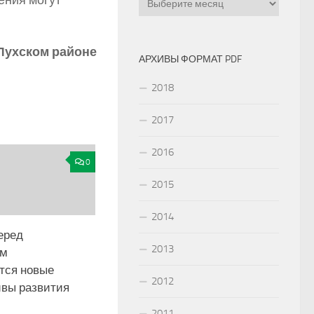
ения могут
Лухском районе
АРХИВЫ ФОРМАТ PDF
2018
2017
2016
0
2015
2014
еред
2013
им
тся новые
2012
ивы развития
2011