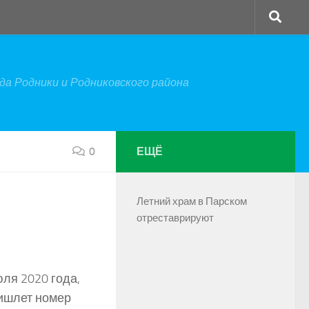
а Родники и Родниковского района
0
ЕЩЁ
Летний храм в Парском
отреставрируют
ля 2020 года,
ишлет номер