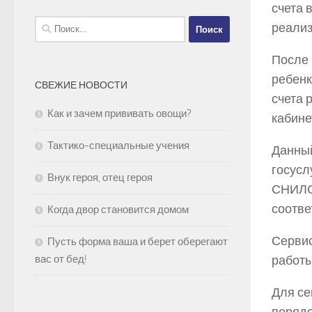
счета 
Найти:
реализ
После 
ребенк
СВЕЖИЕ НОВОСТИ
счета 
Как и зачем прививать овощи?
кабине
Тактико-специальные учения
Данный
госусл
Внук героя, отец героя
СНИЛС 
соотве
Когда двор становится домом
Сервис
Пусть форма ваша и берет оберегают
работы
вас от бед!
Для се