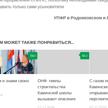
к оформления СНИЛС, поскольку необходимые свед
авить только сами усыновители.
УПФР в Родниковском
и 
М МОЖЕТ ТАКЖЕ ПОНРАВИТЬСЯ...
0
0
 и знаем своих
ОНФ: темпы
С газом п
строительства
Каминск
Каминской школы
открываю
16
вызывают опасения
перспект
22.11.2018
07.12.2020