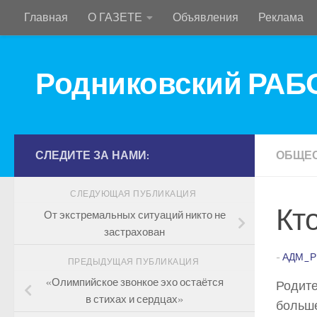
Главная
О ГАЗЕТЕ
Объявления
Реклама
Перейти к содержимому
Родниковский РА
СЛЕДИТЕ ЗА НАМИ:
ОБЩЕ
СЛЕДУЮЩАЯ ПУБЛИКАЦИЯ
Кт
От экстремальных ситуаций никто не
застрахован
-
АДМ_Р
ПРЕДЫДУЩАЯ ПУБЛИКАЦИЯ
«Олимпийское звонкое эхо остаётся
Родите
в стихах и сердцах»
больше