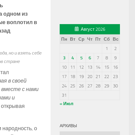
ь
а одном из
е воплотил в
Август 2026
азад
Пн
Вт
Ср
Чт
Пт
Сб
Вс
1
2
а, но и взять себе
3
4
5
6
7
8
9
ов стране
10
11
12
13
14
15
16
стал
17
18
19
20
21
22
23
ая в своей
24
25
26
27
28
29
30
 вместе с нами
31
нами и
« Июл
,
открывая
АРХИВЫ
 народность, о
Архивы