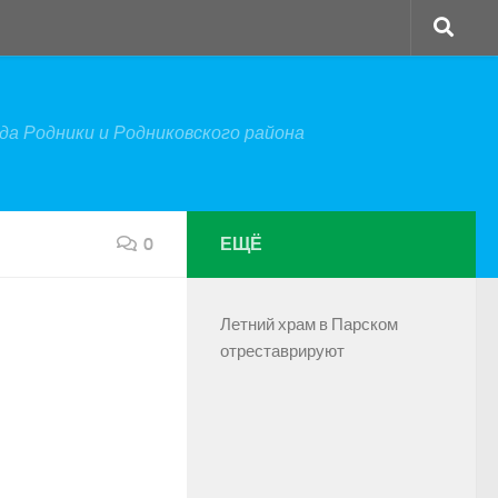
а Родники и Родниковского района
0
ЕЩЁ
Летний храм в Парском
отреставрируют