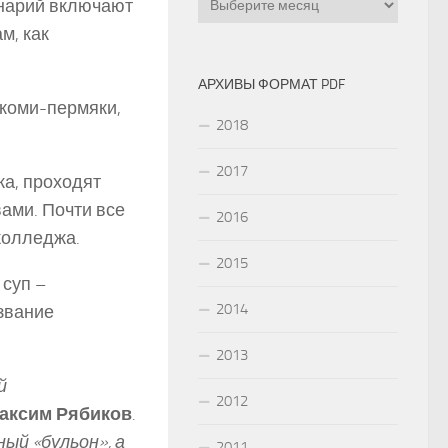
енарий включают
м, как
АРХИВЫ ФОРМАТ PDF
коми-­пермяки,
2018
2017
ка, проходят
вами. Почти все
2016
колледжа.
2015
 суп –
2014
звание
2013
й
2012
аксим Рябиков
.
ный «бульон», а
2011