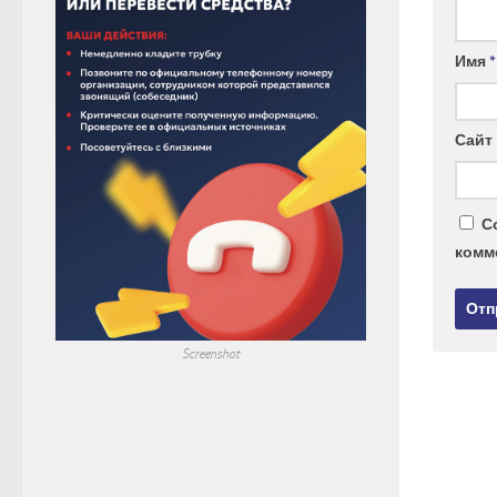
Имя
*
Сайт
С
комм
Screenshot