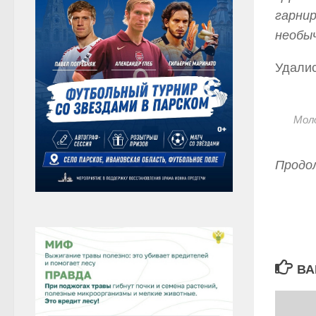
гарнир
необыч
Удалис
Моло
Продол
ВА