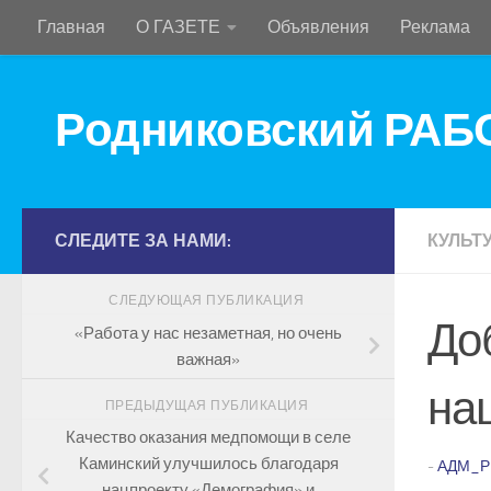
Главная
О ГАЗЕТЕ
Объявления
Реклама
Перейти к содержимому
Родниковский РА
СЛЕДИТЕ ЗА НАМИ:
КУЛЬТ
СЛЕДУЮЩАЯ ПУБЛИКАЦИЯ
До
«Работа у нас незаметная, но очень
важная»
на
ПРЕДЫДУЩАЯ ПУБЛИКАЦИЯ
Качество оказания медпомощи в селе
Каминский улучшилось благодаря
-
АДМ_Р
нацпроекту «Демография» и