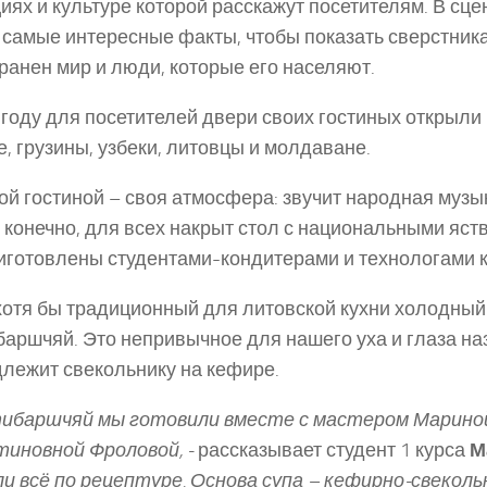
иях и культуре которой расскажут посетителям. В сц
 самые интересные факты, чтобы показать сверстника
ранен мир и люди, которые его населяют.
 году для посетителей двери своих гостиных открыли 
е, грузины, узбеки, литовцы и молдаване.
ой гостиной – своя атмосфера: звучит народная музы
, конечно, для всех накрыт стол с национальными яст
иготовлены студентами­-кондитерами и технологами 
хотя бы традиционный для литовской кухни холодный
аршчяй. Это непривычное для нашего уха и глаза на
лежит свекольнику на кефире.
ибаршчяй мы готовили вместе с мастером Марино
иновной Фроловой, -­
рассказывает студент 1 курса
М
али всё по рецептуре. Основа супа – кефирно-­свеколь