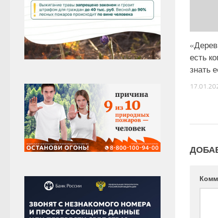
«Дерев
есть к
знать 
17.01.20
ДОБА
Комм