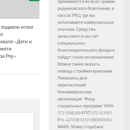
принимаются во всех храмах
родниковского благочиния, в
кассах РКЦ, где вы
оплачиваете коммунальные
 подвели итоги
платежи. Средства
го
зачисляются на счёт
иваля «Дети и
специального
амяти
благотворительного фонда и
ра Роу»
пойдут точно по назначению.
Можно также оказать
помощь стройматериалами.
Реквизиты для
перечислений
Некоммерческая
организация "Фонд
социальных программ" ИНН
3721006269 КПП 372101001
Р/с 40703810101080000050
ФАКБ "Инвестторгбанк"