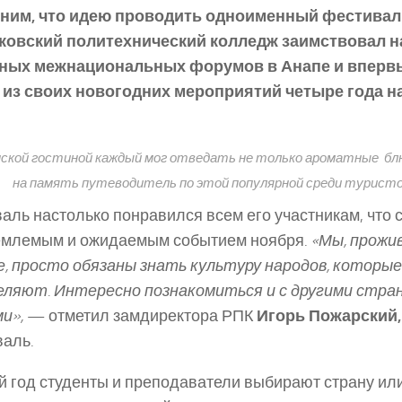
ним, что идею проводить одноименный фестивал
ковский политехнический колледж заимствовал н
ных межнациональных форумов в Анапе и впервы
 из своих новогодних мероприятий четыре года н
нской гостиной каждый мог отведать не только ароматные блюд
на память путеводитель по этой популярной среди турист
аль настолько понравился всем его участникам, что 
емлемым и ожидаемым событием ноября.
«Мы, прожив
, просто обязаны знать культуру народов, которые
еляют. Интересно познакомиться и с другими стра
и»,
­ — отметил замдиректора РПК
Игорь Пожарский
аль.
 год студенты и преподаватели выбирают страну или