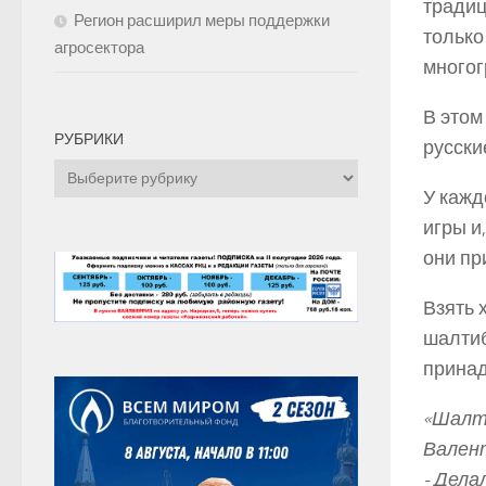
традиц
Регион расширил меры поддержки
только
агросектора
многог
В этом
РУБРИКИ
русски
Рубрики
У кажд
игры и
они пр
Взять 
шалтиб
принад
«Шалт
Валент
­- Дел