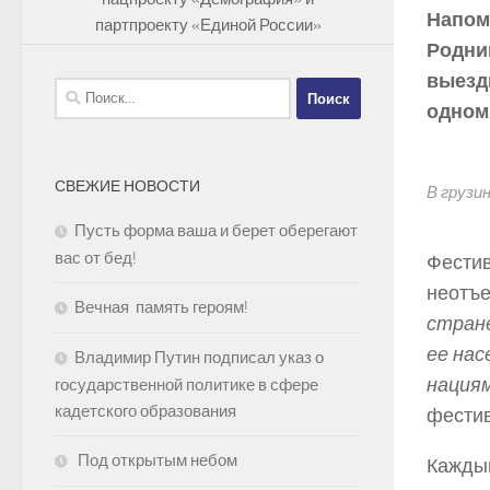
Напом
партпроекту «Единой России»
Родни
выезд
Найти:
одном
СВЕЖИЕ НОВОСТИ
В грузи
Пусть форма ваша и берет оберегают
вас от бед!
Фестив
неотъ
Вечная память героям!
стране
ее нас
Владимир Путин подписал указ о
нациям
государственной политике в сфере
кадетского образования
фестив
Под открытым небом
Каждый