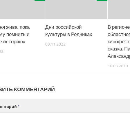
ня жива, пока
Дни российской
В регионе
ому помнить и
культуры в Родниках
областно
её историю»
кинофест
09.11.2022
сказка. П
22
Александ
18.03.2019
ВИТЬ КОММЕНТАРИЙ
ентарий
*