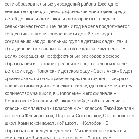
сети образовательных учреждений района. Ежегодно
ведомство проводит демографический мониторинг среди
детей дошкольного и школьного возраста в городе и
сельской местности. Не первый год на селе продолжается
тенденция снижения численности детей, что ведет к
сокращению как дошкольных групп в детских садах, так и
объединению школьных классов в классы-­комплекты. В
целях сокращения неэффективных расходов в сфере
образования в Парской средней школе, начальной школе –
детском саду «Тополек» и детском саду «Светлячок» будет
организовано по одной разновозрастной группе. Говоря о
плане оптимизации в сельских школах, где также снижается
количество учащихся, в «Топольке» и его филиале –
Болотновской начальной школе пройдет объединение в
классы-­комплекты 1­-3 классов и 2-­4 классов. Такой же план
коснется Филисовской, Парской, Сосновской, Острецовской
школ, Каминской начальной школы «Колобок». В
образовательном учреждении с. Михайловское в классы-­
комплекты объединят 1-­4, 7-­8 классы. В школах с.