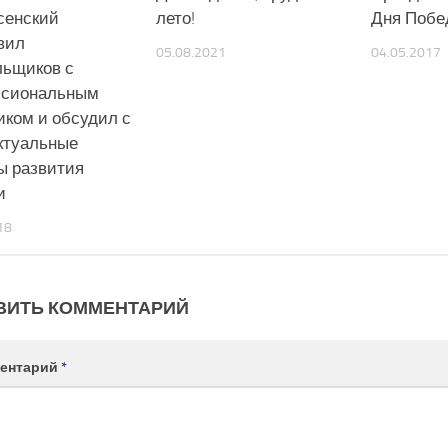
сенский
лето!
Дня Побе
вил
05.08.2021
04.05.2017
льщиков с
ссиональным
иком и обсудил с
ктуальные
ы развития
и
18
ВИТЬ КОММЕНТАРИЙ
ентарий
*