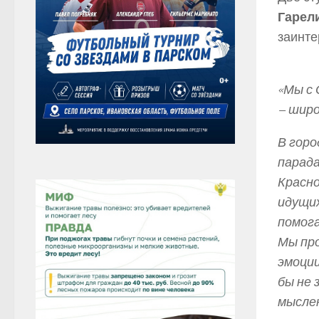
Гарел
заинте
«Мы с 
– широ
В горо
парада
Красно
идущих
помога
Мы про
эмоции
бы не 
мыслен