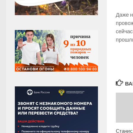
Даже н
провож
сейчас
прошли
ВА
Станис