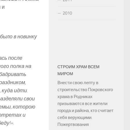
 и
2010
 было в новинку
ась после
ого полка на
СТРОИМ ХРАМ ВСЕМ
дбадривать
МИРОМ
праздником,
Внести свою лепту в
строительство Покровского
, куда идти.
храма в Родниках
азделяли свои
призываются все жители
семьи, которою
города и района, кто считает
ортретах и
себя верующими.
еду!».
Пожертвования