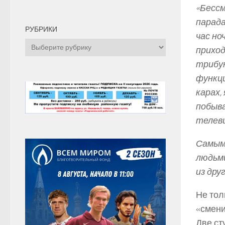
«Бессм
парада
РУБРИКИ
час но
Рубрики
прихо
трибун
функци
карах,
побыва
телеви
Самым
людьми
из дру
Не тол
«смени
Две ст