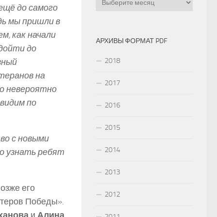
ещё до самого
дь мы пришли в
м, как начали
АРХИВЫ ФОРМАТ PDF
дойти до
2018
зный
теранов на
2017
ло невероятно
 видим по
2016
2015
во с новыми
2014
во узнать ребят
2013
позже его
2012
нтеров Победы».
ханова
и
Алина
2011