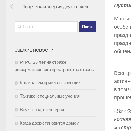
Пусть
Творческая энергия двух сердец
Многие
Найти:
особен
праздн
праздн
СВЕЖИЕ НОВОСТИ
общен
РТРС: 25 лет на страже
информационного пространства страны
Всю кр
активн
Как и зачем прививать овощи?
в том 
Тактико-специальные учения
прошел
Внук героя, отец героя
«Из 45
которы
Когда двор становится домом
45 стр