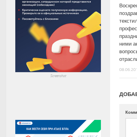
Воскре
поздра
тексти
профе
праздн
ними а
вопрос
отрасл
08.06.20
Screenshot
ДОБА
Комм