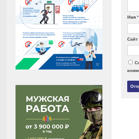
Имя
*
Сайт
С
комм