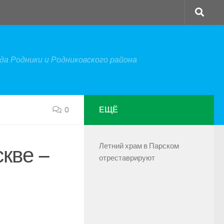
а Родники и Родниковского района
0
ЕЩЁ
Летний храм в Парском
кве –
отреставрируют