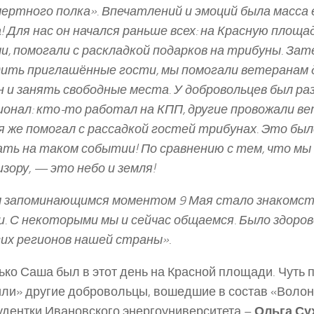
ертного полка». Впечатлений и эмоций была масса 
! Для нас он начался раньше всех: на Красную площа
чи, помогали с раскладкой подарков на трибуны. Зате
дить приглашённые гости, мы помогали ветеранам 
 и занять свободные места. У добровольцев был ра
онал: кто-то работал на КПП, другие провожали ве
 я же помогал с рассадкой гостей трибунах. Это бы
ть на таком событии! По сравнению с тем, что мы
зору, — это небо и земля!
 запоминающимся моментом 9 Мая стало знакомст
. С некоторыми мы и сейчас общаемся. Было здоро
гих регионов нашей страны»
.
ько Саша был в этот день на Красной площади. Чуть 
ли» другие добровольцы, вошедшие в состав «Воло
удентки Ивановского энергоуниверситета –
Ольга Су