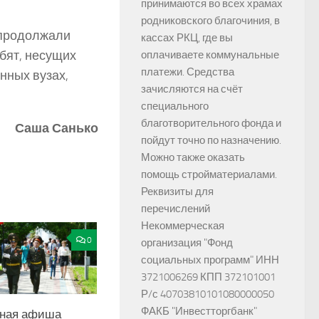
принимаются во всех храмах
родниковского благочиния, в
 продолжали
кассах РКЦ, где вы
ебят, несущих
оплачиваете коммунальные
платежи. Средства
нных вузах,
зачисляются на счёт
специального
благотворительного фонда и
Саша Санько
пойдут точно по назначению.
Можно также оказать
помощь стройматериалами.
Реквизиты для
перечислений
Некоммерческая
0
организация "Фонд
социальных программ" ИНН
3721006269 КПП 372101001
Р/с 40703810101080000050
ФАКБ "Инвестторгбанк"
ная афиша