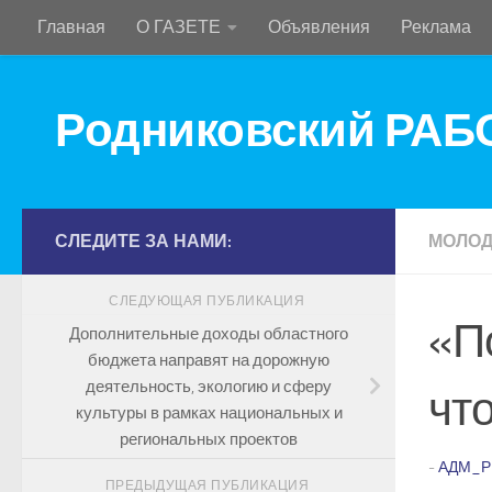
Главная
О ГАЗЕТЕ
Объявления
Реклама
Перейти к содержимому
Родниковский РА
СЛЕДИТЕ ЗА НАМИ:
МОЛО
СЛЕДУЮЩАЯ ПУБЛИКАЦИЯ
«П
Дополнительные доходы областного
бюджета направят на дорожную
деятельность, экологию и сферу
чт
культуры в рамках национальных и
региональных проектов
-
АДМ_Р
ПРЕДЫДУЩАЯ ПУБЛИКАЦИЯ