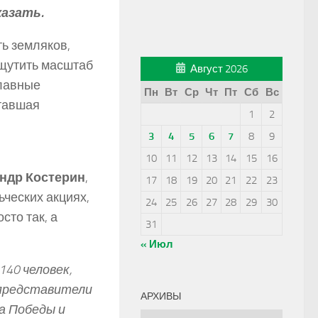
казать.
ть земляков,
ощутить масштаб
Август 2026
главные
Пн
Вт
Ср
Чт
Пт
Сб
Вс
ставшая
1
2
3
4
5
6
7
8
9
10
11
12
13
14
15
16
ндр Костерин
,
17
18
19
20
21
22
23
ческих акциях,
24
25
26
27
28
29
30
сто так, а
31
« Июл
40 человек,
 представители
АРХИВЫ
а Победы и
Архивы