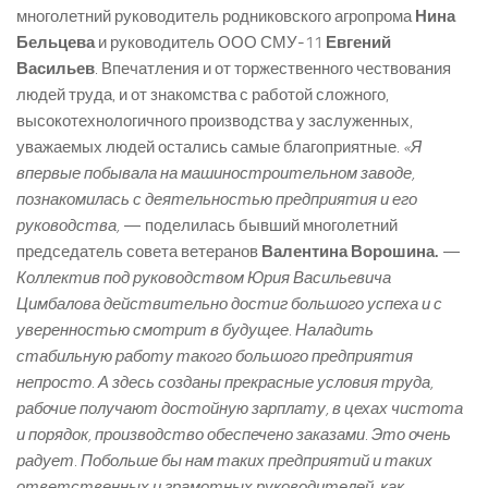
многолетний руководитель родниковского агропрома
Нина
Бельцева
и руководитель ООО СМУ-11
Евгений
Васильев
. Впечатления и от торжественного чествования
людей труда, и от знакомства с работой сложного,
высокотехнологичного производства у заслуженных,
уважаемых людей остались самые благоприятные.
«Я
впервые побывала на машиностроительном заводе,
познакомилась с деятельностью предприятия и его
руководства,
— поделилась бывший многолетний
председатель совета ветеранов
Валентина Ворошина.
—
Коллектив под руководством Юрия Васильевича
Цимбалова действительно достиг большого успеха и с
уверенностью смотрит в будущее. Наладить
стабильную работу такого большого предприятия
непросто. А здесь созданы прекрасные условия труда,
рабочие получают достойную зарплату, в цехах чистота
и порядок, производство обеспечено заказами. Это очень
радует. Побольше бы нам таких предприятий и таких
ответственных и грамотных руководителей, как