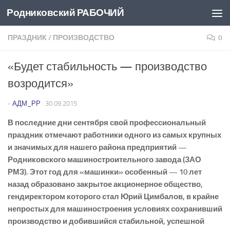
Родниковский РАБОЧИЙ
Перейти к содержимому
ПРАЗДНИК
/
ПРОИЗВОДСТВО
0
«Будет стабильность — производство
возродится»
-
АДМ_РР
·
30.09.2015
В последние дни сентября свой профессиональный
праздник отмечают работники одного из самых крупных
и значимых для нашего района предприятий —
Родниковского машиностроительного завода (ЗАО
РМЗ). Этот год для «машинки» особенный — 10 лет
назад образовано закрытое акционерное общество,
гендиректором которого стал Юрий Цимбалов, в крайне
непростых для машиностроения условиях сохранивший
производство и добившийся стабильной, успешной