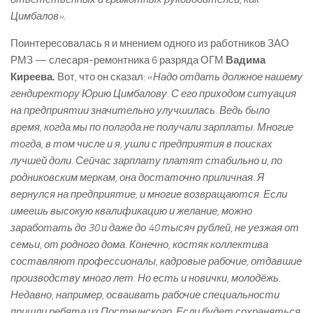
Цимбалов».
Поинтересовалась я и мнением одного из работников ЗАО
РМЗ — слесаря-ремонтника 6 разряда ОГМ
Вадима
Киреева.
Вот, что он сказал: «
Надо отдать должное нашему
гендиректору Юрию Цимбалову. С его приходом ситуация
на предприятии значительно улучшилась. Ведь было
время, когда мы по полгода не получали зарплаты. Многие
тогда, в том числе и я, ушли с предприятия в поисках
лучшей доли. Сейчас зарплату платят стабильно и, по
родниковским меркам, она достаточно приличная. Я
вернулся на предприятие, и многие возвращаются. Если
имеешь высокую квалификацию и желание, можно
заработать до 30 и даже до 40 тысяч рублей, не уезжая от
семьи, от родного дома. Конечно, костяк коллектива
составляют профессионалы, кадровые рабочие, отдавшие
производству много лет. Но есть и новички, молодёжь.
Недавно, например, осваивать рабочие специальности
пришли ребята из Постнинского. Если будет сохраняться