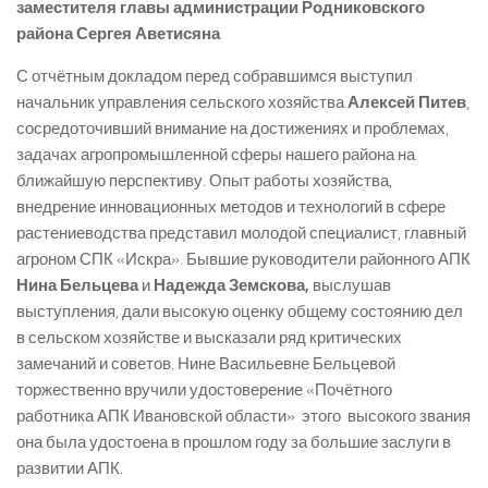
заместителя главы администрации Родниковского
района Сергея Аветисяна
С отчётным докладом перед собравшимся выступил
начальник управления сельского хозяйства
Алексей Питев
,
сосредоточивший внимание на достижениях и проблемах,
задачах агропромышленной сферы нашего района на
ближайшую перспективу. Опыт работы хозяйства,
внедрение инновационных методов и технологий в сфере
растениеводства представил молодой специалист, главный
агроном СПК «Искра». Бывшие руководители районного АПК
Нина Бельцева
и
Надежда Земскова,
выслушав
выступления, дали высокую оценку общему состоянию дел
в сельском хозяйстве и высказали ряд критических
замечаний и советов. Нине Васильевне Бельцевой
торжественно вручили удостоверение «Почётного
работника АПК Ивановской области» ­ этого высокого звания
она была удостоена в прошлом году за большие заслуги в
развитии АПК.