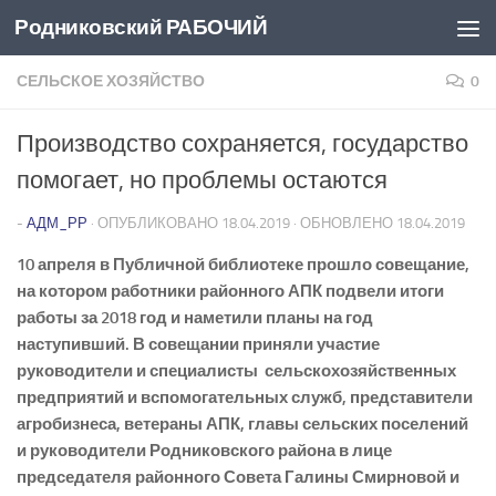
Родниковский РАБОЧИЙ
Перейти к содержимому
СЕЛЬСКОЕ ХОЗЯЙСТВО
0
Производство сохраняется, государство
помогает, но проблемы остаются
-
АДМ_РР
· ОПУБЛИКОВАНО
18.04.2019
· ОБНОВЛЕНО
18.04.2019
10 апреля в Публичной библиотеке прошло совещание,
на котором работники районного АПК подвели итоги
работы за 2018 год и наметили планы на год
наступивший. В совещании приняли участие
руководители и специалисты сельскохозяйственных
предприятий и вспомогательных служб, представители
агробизнеса, ветераны АПК, главы сельских поселений
и руководители Родниковского района в лице
председателя районного Совета Галины Смирновой и