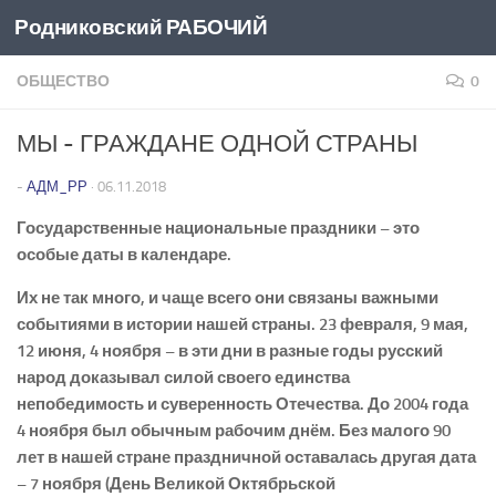
Родниковский РАБОЧИЙ
Перейти к содержимому
ОБЩЕСТВО
0
МЫ ­- ГРАЖДАНЕ ОДНОЙ СТРАНЫ
-
АДМ_РР
·
06.11.2018
Государственные национальные праздники – это
особые даты в календаре.
Их не так много, и чаще всего они связаны важными
событиями в истории нашей страны. 23 февраля, 9 мая,
12 июня, 4 ноября – в эти дни в разные годы русский
народ доказывал силой своего единства
непобедимость и суверенность Отечества. До 2004 года
4 ноября был обычным рабочим днём. Без малого 90
лет в нашей стране праздничной оставалась другая дата
– 7 ноября (День Великой Октябрьской