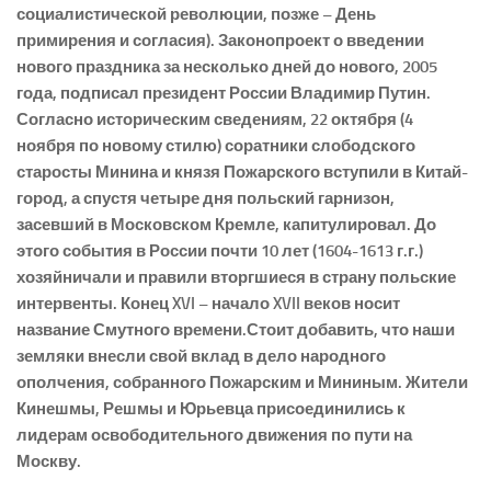
социалистической революции, позже – День
примирения и согласия). Законопроект о введении
нового праздника за несколько дней до нового, 2005
года, подписал президент России Владимир Путин.
Согласно историческим сведениям, 22 октября (4
ноября по
новому стилю) соратники слободского
старосты Минина и
князя Пожарского вступили в
Китай-
город, а
спустя четыре дня польский гарнизон,
засевший в
Московском Кремле,
капитулировал. До
этого события в России почти 10 лет (1604-1613 г.г.)
хозяйничали и правили вторгшиеся в страну польские
интервенты. Конец XVI – начало XVII веков носит
название Смутного времени.Стоит добавить, что наши
земляки внесли свой вклад в дело народного
ополчения, собранного Пожарским и Мининым. Жители
Кинешмы, Решмы и Юрьевца присоединились к
лидерам освободительного движения по пути на
Москву.