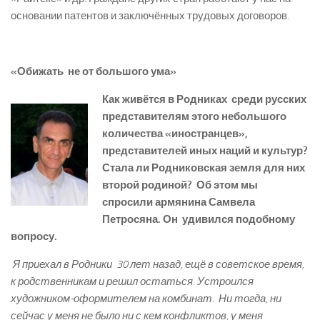
основании патентов и заключённых трудовых договоров.
«Обижать ­ не от большого ума»
Как живётся в Родниках среди русских
представителям этого небольшого
количества «иностранцев»,
представителей иных наций и культур?
Стала ли Родниковская земля для них
второй родиной? Об этом мы
спросили армянина Самвела
Петросяна. Он удивился подобному
вопросу.
­ Я приехал в Родники 30 лет назад, ещё в советское время,
к родственникам и решил о
статься. Устроился
художником
­-оформителем на комбинат. Ни тогда, ни
сейчас у меня не было ни с кем конфликтов, у меня