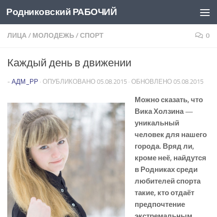
Родниковский РАБОЧИЙ
Перейти к содержимому
ЛИЦА
/
МОЛОДЕЖЬ
/
СПОРТ
0
Каждый день в движении
-
АДМ_РР
· ОПУБЛИКОВАНО
05.08.2015
· ОБНОВЛЕНО
05.08.2015
Можно сказать, что
Вика Холзина —
уникальный
человек для нашего
города. Вряд ли,
кроме неё, найдутся
в Родниках среди
любителей спорта
такие, кто отдаёт
предпочтение
экстремальным