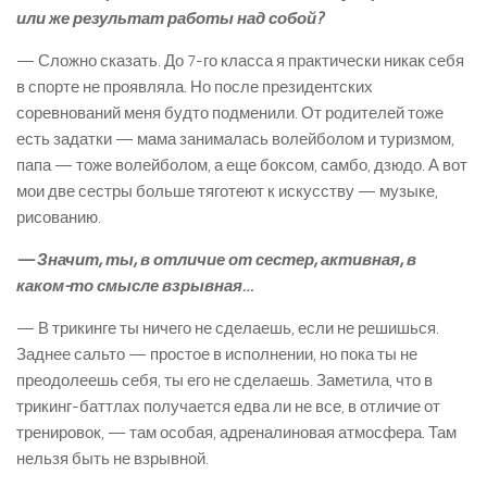
или же результат работы над собой?
— Сложно сказать. До 7-го класса я практически никак себя
в спорте не проявляла. Но после президентских
соревнований меня будто подменили. От родителей тоже
есть задатки — мама занималась волейболом и туризмом,
папа — тоже волейболом, а еще боксом, самбо, дзюдо. А вот
мои две сестры больше тяготеют к искусству — музыке,
рисованию.
— Значит, ты, в отличие от сестер, активная, в
каком-то смысле взрывная…
— В трикинге ты ничего не сделаешь, если не решишься.
Заднее сальто — простое в исполнении, но пока ты не
преодолеешь себя, ты его не сделаешь. Заметила, что в
трикинг-баттлах получается едва ли не все, в отличие от
тренировок, — там особая, адреналиновая атмосфера. Там
нельзя быть не взрывной.