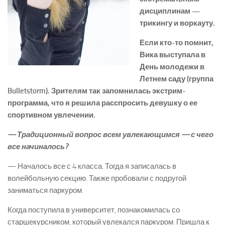
дисциплинам —
трикингу и воркауту.
Если кто-то помнит,
Вика выступала в
День молодежи в
Летнем саду (группа
Bulletstorm). Зрителям так запомнилась экстрим-
программа, что я решила расспросить девушку о ее
спортивном увлечении.
— Традиционный вопрос всем увлекающимся — с чего
все начиналось?
— Началось все с 4 класса. Тогда я записалась в
волейбольную секцию. Также пробовали с подругой
заниматься паркуром.
Когда поступила в университет, познакомилась со
старшекурсником, который увлекался паркуром. Пришла к