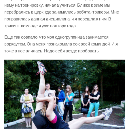
нему на тренировку, начала учиться. Ближе к зиме мы
перебрались в цирк, где занимались ребята-трикеры. Мне
понравилась данная дисциплина, и я перешла к ним. В
трикинг-команде я уже полтора года.
Еще так совпало, что моя одногруппница занимается
воркаутом. Она меня познакомила со своей командой. И я
тоже в нее влилась. Надо себя везде пробовать.