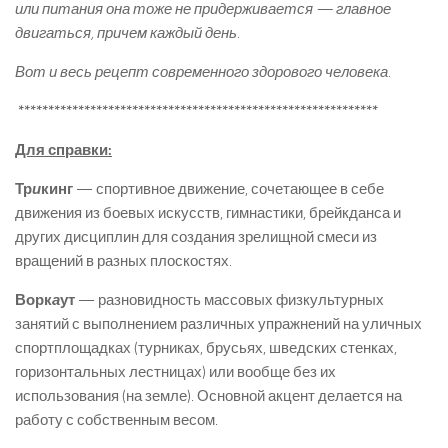
или питания она тоже не придерживается — главное
двигаться, причем каждый день.
Вот и весь рецепт современного здорового человека.
************************************************************
Для справки:
Тр
и
кинг
— спортивное движение, сочетающее в себе
движения из боевых искусств, гимнастики, брейкданса и
других дисциплин для создания зрелищной смеси из
вращений в разных плоскостях.
Ворк
а
ут
— разновидность массовых физкультурных
занятий с выполнением различных упражнений на уличных
спортплощадках (турниках, брусьях, шведских стенках,
горизонтальных лестницах) или вообще без их
использования (на земле). Основной акцент делается на
работу с собственным весом.