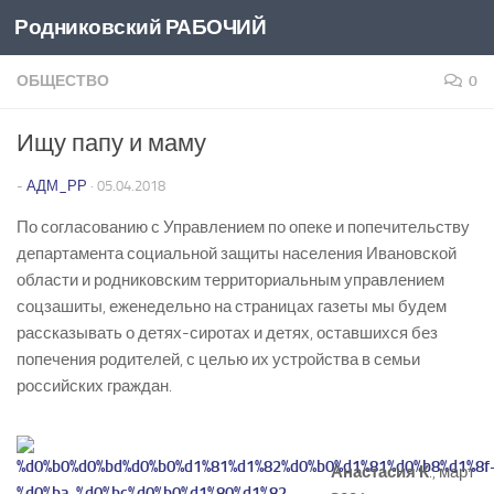
Родниковский РАБОЧИЙ
Перейти к содержимому
ОБЩЕСТВО
0
Ищу папу и маму
-
АДМ_РР
·
05.04.2018
По согласованию с Управлением по опеке и попечительству
департамента социальной защиты населения Ивановской
области и родниковским территориальным управлением
соцзашиты, еженедельно на страницах газеты мы будем
рассказывать о детях-­сиротах и детях, оставшихся без
попечения родителей, с целью их устройства в семьи
российских граждан.
Анастасия К
., март