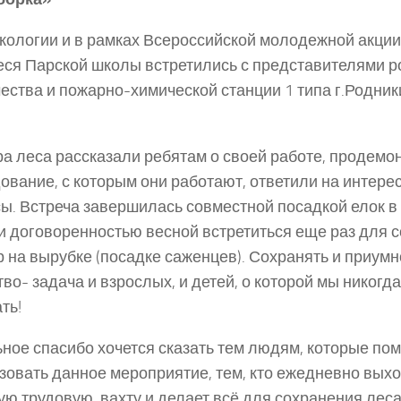
экологии и в рамках Всероссийской молодежной акци
ся Парской школы встретились с представителями р
ества и пожарно-химической станции 1 типа г.Родник
а леса рассказали ребятам о своей работе, продемо
ование, с которым они работают, ответили на интер
ы. Встреча завершилась совместной посадкой елок 
и договоренностью весной встретиться еще раз для 
р на вырубке (посадке саженцев). Сохранять и приум
тво- задача и взрослых, и детей, о которой мы никогд
ть!
ное спасибо хочется сказать тем людям, которые по
зовать данное мероприятие, тем, кто ежедневно вых
ую трудовую вахту и делает всё для сохранения лес