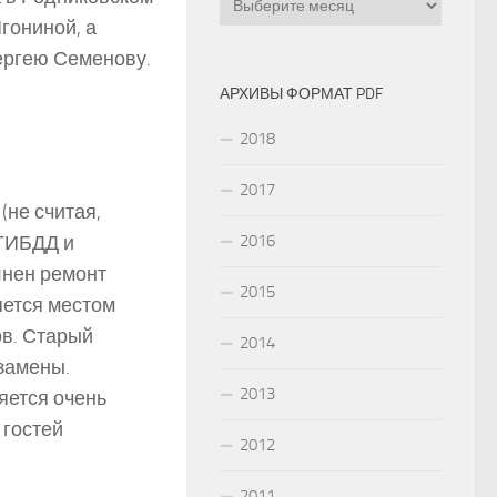
гониной, а
Сергею Семенову.
АРХИВЫ ФОРМАТ PDF
2018
2017
не считая,
 ГИБДД и
2016
лнен ремонт
2015
яется местом
ов. Старый
2014
замены.
2013
яется очень
 гостей
2012
2011