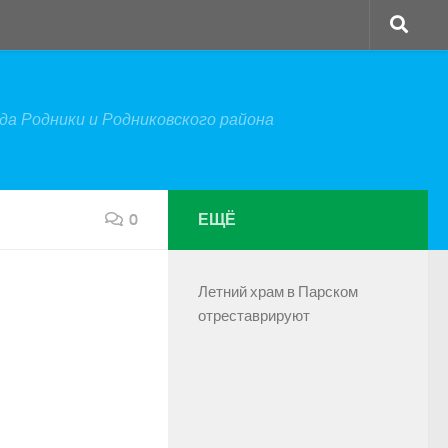
а Родники и Родниковского района
0
ЕЩЁ
Летний храм в Парском
отреставрируют