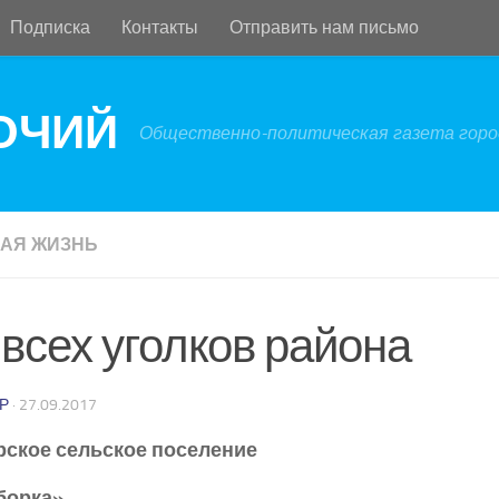
Подписка
Контакты
Отправить нам письмо
БОЧИЙ
Общественно-политическая газета город
АЯ ЖИЗНЬ
 всех уголков района
Р
·
27.09.2017
рское сельское поселение
борка»