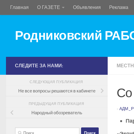
Главная
О ГАЗЕТЕ
Объявления
Реклама
Перейти к содержимому
Родниковский РА
СЛЕДИТЕ ЗА НАМИ:
МЕСТН
СЛЕДУЮЩАЯ ПУБЛИКАЦИЯ
Со
Не все вопросы решаются в кабинете
ПРЕДЫДУЩАЯ ПУБЛИКАЦИЯ
-
АДМ_Р
Народный обозреватель
Па
Найти:
«Экоу