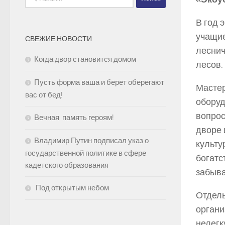
В год 
учащие
СВЕЖИЕ НОВОСТИ
леснич
Когда двор становится домом
лесов.
Пусть форма ваша и берет оберегают
Мастер
вас от бед!
оборуд
вопрос
Вечная память героям!
дворе 
Владимир Путин подписал указ о
культу
государственной политике в сфере
богатс
кадетского образования
забыва
Под открытым небом
Отдель
органи
нелегк