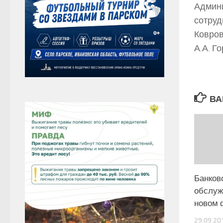
Админи
сотруд
Ковров
А.А. Г
ВА
Банков
обслуж
новом 
29.09.20