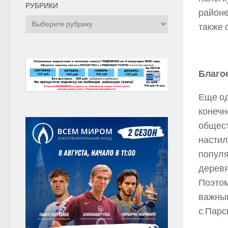
РУБРИКИ
районе
Рубрики
также 
Благо
Еще од
конечн
общест
настил
популя
деревя
Поэтом
важным
с.Парс