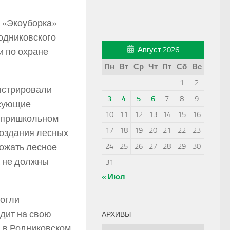
и «Экоуборка»
одниковского
Август 2026
и по охране
Пн
Вт
Ср
Чт
Пт
Сб
Вс
1
2
нстрировали
3
4
5
6
7
8
9
есующие
10
11
12
13
14
15
16
в пришкольном
17
18
19
20
21
22
23
создания лесных
ножать лесное
24
25
26
27
28
29
30
а не должны
31
« Июл
могли
одит на свою
АРХИВЫ
а в Родниковском
Архивы