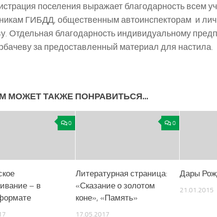
страция поселения выражает благодарность всем уч
никам ГИБДД, общественным автоинспекторам и ли
у. Отдельная благодарность индивидуальному пред
орбачеву за предоставленный материал для настила.
М МОЖЕТ ТАКЖЕ ПОНРАВИТЬСЯ...
0
0
ское
Литературная страница:
Дары Рож
ивание – в
«Сказание о золотом
21.01.2015
формате
коне», «Память»
17
17.05.2017