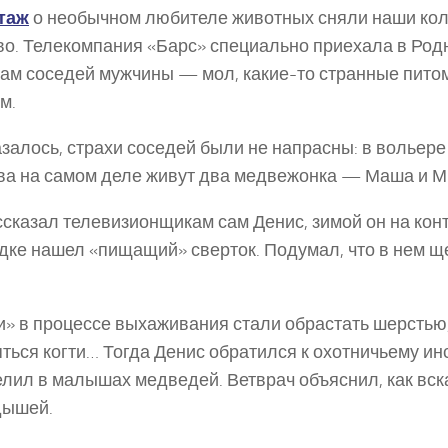
таж
о необычном любителе животных сняли наши кол
о. Телекомпания «Барс» специально приехала в Род
ам соседей мужчины — мол, какие-то странные пито
м.
азалось, страхи соседей были не напрасны: в вольере
а на самом деле живут два медвежонка — Маша и М
ссказал телевизионщикам сам Денис, зимой он на ко
ке нашел «пищащий» сверток. Подумал, что в нем ще
» в процессе выхаживания стали обрастать шерстью,
ться когти… Тогда Денис обратился к охотничьему инс
лил в малышах медведей. Ветврач объяснил, как вс
дышей.