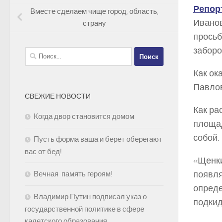
Репор
Вместе сделаем чище город, область,
Иванов
страну
просьб
заборо
Найти:
Как ок
Павлов
СВЕЖИЕ НОВОСТИ
Как ра
Когда двор становится домом
площад
собой.
Пусть форма ваша и берет оберегают
вас от бед!
«Щенки
появля
Вечная память героям!
опреде
Владимир Путин подписал указ о
подки
государственной политике в сфере
кадетского образования