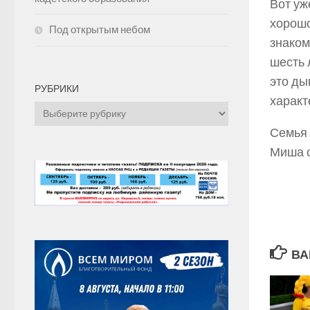
Вот уж
хорошо
Под открытым небом
знаком
шесть 
это ды
РУБРИКИ
характ
Рубрики
Семья 
Миша с
ВА