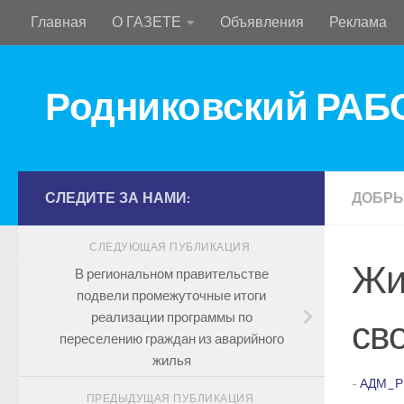
Главная
О ГАЗЕТЕ
Объявления
Реклама
Перейти к содержимому
Родниковский РА
СЛЕДИТЕ ЗА НАМИ:
ДОБРЫ
СЛЕДУЮЩАЯ ПУБЛИКАЦИЯ
Жи
В региональном правительстве
подвели промежуточные итоги
реализации программы по
св
переселению граждан из аварийного
жилья
-
АДМ_Р
ПРЕДЫДУЩАЯ ПУБЛИКАЦИЯ