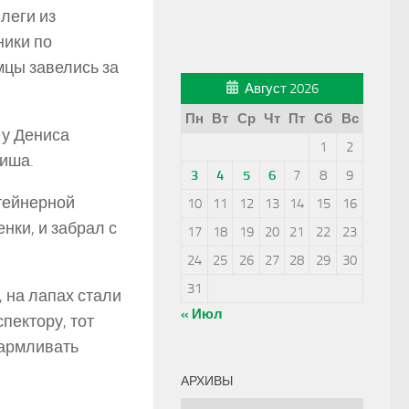
леги из
ники по
мцы завелись за
Август 2026
Пн
Вт
Ср
Чт
Пт
Сб
Вс
 у Дениса
1
2
иша.
3
4
5
6
7
8
9
нтейнерной
10
11
12
13
14
15
16
нки, и забрал с
17
18
19
20
21
22
23
24
25
26
27
28
29
30
31
 на лапах стали
« Июл
пектору, тот
кармливать
АРХИВЫ
Архивы