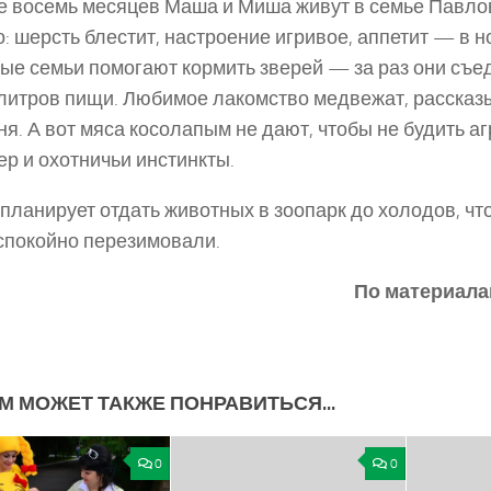
е восемь месяцев Маша и Миша живут в семье Павло
: шерсть блестит, настроение игривое, аппетит — в н
ые семьи помогают кормить зверей — за раз они съе
литров пищи. Любимое лакомство медвежат, расска
ня. А вот мяса косолапым не дают, чтобы не будить а
ер и охотничьи инстинкты.
планирует отдать животных в зоопарк до холодов, ч
покойно перезимовали.
По материалам
М МОЖЕТ ТАКЖЕ ПОНРАВИТЬСЯ...
0
0