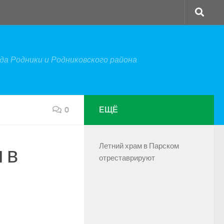
а Родники и Родниковского района
0
ЕЩЁ
Летний храм в Парском
 в
отреставрируют