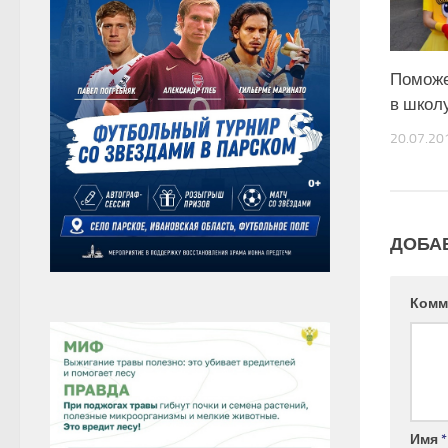
Поможе
в школ
20.07.20
ДОБА
Комм
Имя
*