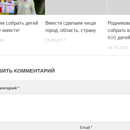
м собрать детей
Вместе сделаем чище
Родников
у вместе!
город, область, страну
собрать в
600 дете
18
19.09.2017
24.10.2022
ВИТЬ КОММЕНТАРИЙ
ентарий
*
Email
*