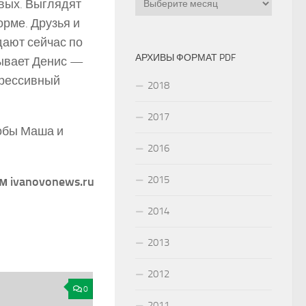
вых. Выглядят
орме. Друзья и
дают сейчас по
АРХИВЫ ФОРМАТ PDF
зывает Денис —
грессивный
2018
2017
тобы Маша и
2016
2015
 ivanovonews.ru
2014
2013
2012
0
2011