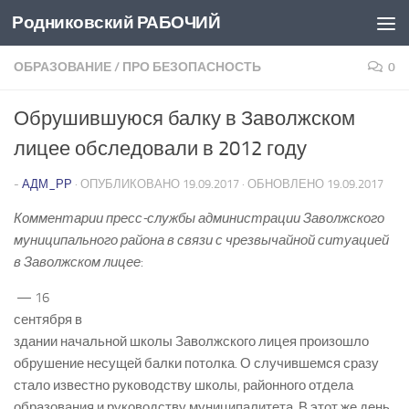
Родниковский РАБОЧИЙ
Перейти к содержимому
ОБРАЗОВАНИЕ
/
ПРО БЕЗОПАСНОСТЬ
0
Обрушившуюся балку в Заволжском
лицее обследовали в 2012 году
-
АДМ_РР
· ОПУБЛИКОВАНО
19.09.2017
· ОБНОВЛЕНО
19.09.2017
Комментарии пресс-службы администрации Заволжского
муниципального района в связи с чрезвычайной ситуацией
в Заволжском лицее
:
— 16
сентября в
здании начальной школы Заволжского лицея произошло
обрушение несущей балки потолка. О случившемся сразу
стало известно руководству школы, районного отдела
образования и руководству муниципалитета. В этот же день