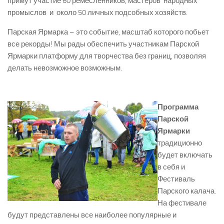
примут участие 60 ремесленников, мастеров народных
промыслов и около 50 личных подсобных хозяйств.
Парская Ярмарка – это событие, масштаб которого побьет
все рекорды! Мы рады обеспечить участникам Парской
Ярмарки платформу для творчества без границ, позволяя
делать невозможное возможным.
Программа
Парской
Ярмарки
традиционно
будет включать
в себя и
Фестиваль
Парского калача.
На фестивале
будут представлены все наиболее популярные и