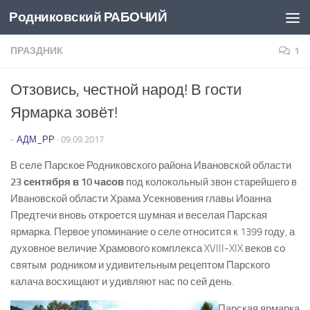
Родниковский РАБОЧИЙ
Перейти к содержимому
ПРАЗДНИК
1
Отзовись, честной народ! В гости
Ярмарка зовёт!
-
АДМ_РР
·
09.09.2017
В селе Парское Родниковского района Ивановской области
23 сентября в 10 часов
под колокольный звон старейшего в
Ивановской области Храма Усекновения главы Иоанна
Предтечи вновь откроется шумная и веселая Парская
ярмарка. Первое упоминание о селе относится к 1399 году, а
духовное величие Храмового комплекса XVIII-XIX веков со
святым родником и удивительным рецептом Парского
калача восхищают и удивляют нас по сей день.
Парская ярмарка