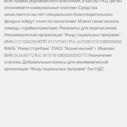
всех храмах родниковского благочиния, в кассах РКЦ, где вы
оплачиваете коммунальные платежи. Средства
зачисляются на счёт специального благотворительного
фонда и пойдут точно по назначению. Можно также оказать
помощь стройматериалами. Реквизиты для перечислений
Некоммерческая организация "Фонд социальных программ"
ИНН 3721006269 КПП 372101001 Р/с 40703810101080000050
ФАКБ "Инвестторгбанк" (ПАО) "Вознесенский" г. Иваново
БИК 042406772 К/с 30101810800000000772 Назначение
платежа: Добровольные взносы для некоммерческой
организации "Фонд социальных программ" без НДС.