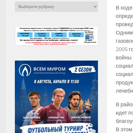
Рубрики
В ходе
опреде
провед
Одним 
газово
2005 г
войны.
социал
социал
продук
лечебн
В райо
идет п
благоу
В этом