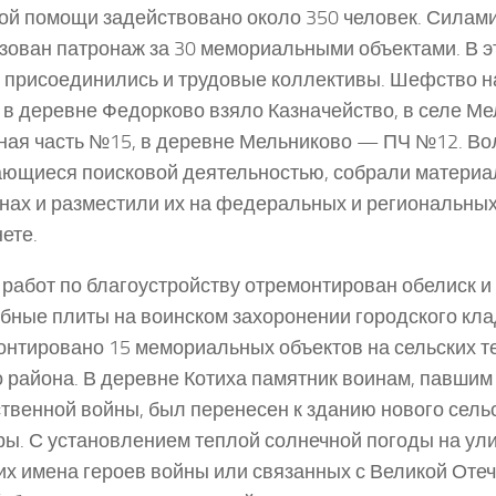
й помощи задействовано около 350 человек. Силам
зован патронаж за 30 мемориальными объектами. В эт
 присоединились и трудовые коллективы. Шефство н
в деревне Федорково взяло Казначейство, в селе М
ая часть №15, в деревне Мельниково — ПЧ №12. Во
ющиеся поисковой деятельностью, собрали материа
нах и разместили их на федеральных и региональных
ете.
 работ по благоустройству отремонтирован обелиск и
бные плиты на воинском захоронении городского кл
нтировано 15 мемориальных объектов на сельских т
 района. В деревне Котиха памятник воинам, павшим
твенной войны, был перенесен к зданию нового сель
ры. С установлением теплой солнечной погоды на ули
х имена героев войны или связанных с Великой Оте