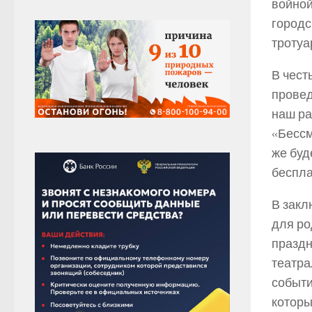
войной
городс
тротуа
В чест
провед
наш ра
«Бессм
же буд
беспла
В закл
для ро
праздн
театра
событи
которы