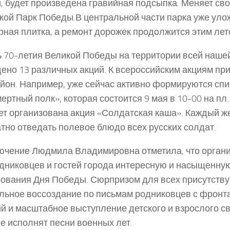
, будет произведена гравийная подсыпка. Меняет сво
кой Парк Победы.В центральной части парка уже уло
рная плитка, а ремонт дорожек продолжится этим лет
ь 70-летия Великой Победы на территории всей наше
ено 13 различных акций. К всероссийским акциям пр
йон. Например, уже сейчас активно формируются спи
ертный полк», которая состоится 9 мая в 10-00 на пл.
ет организована акция «Солдатская каша». Каждый 
тно отведать полевое блюдо всех русских солдат.
ючение Людмила Владимировна отметила, что органи
дниковцев и гостей города интересную и насыщенну
ования Дня Победы. Сюрпризом для всех присутств
льное воссоздание по письмам родниковцев с фронт
й и масштабное выступление детского и взрослого с
е исполнят песни военных лет.