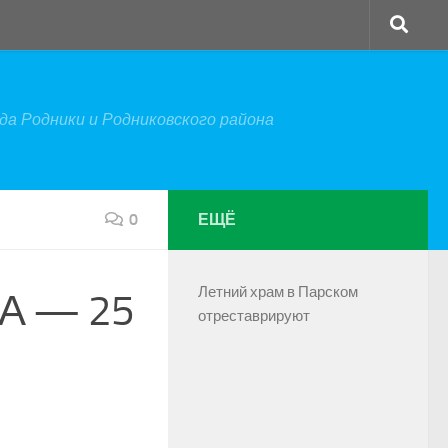
а Родники и Родниковского района
0
ЕЩЁ
Летний храм в Парском
А — 25
отреставрируют