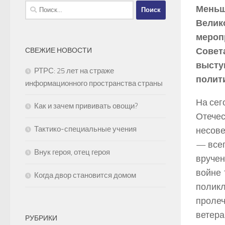
Найти:
Меньш
Велик
мероп
Совет
СВЕЖИЕ НОВОСТИ
высту
РТРС: 25 лет на страже
полит
информационного пространства страны
На сег
Как и зачем прививать овощи?
Отечес
Тактико-специальные учения
несове
— всег
Внук героя, отец героя
вручен
войне 
Когда двор становится домом
поликл
пролеч
ветера
РУБРИКИ