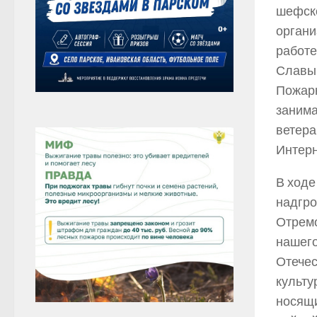
шефско
органи
работе
Славы 
Пожарн
занима
ветера
Интерн
В ходе
надгро
Отремо
нашего
Отечес
культу
носящи