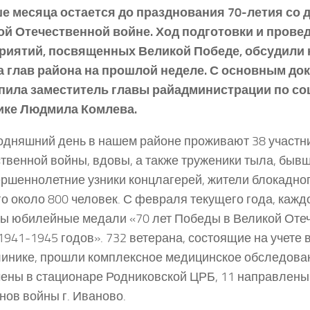
е месяца остается до празднования 70-летия со 
ой Отечественной войне. Ход подготовки и прове
риятий, посвященных Великой Победе, обсудили 
а глав района на прошлой неделе. С основным до
пила заместитель главы райадминистрации по с
ике Людмила Комлева.
одняшний день в нашем районе проживают 38 участн
твенной войны, вдовы, а также труженики тыла, быв
ршеннолетние узники концлагерей, жители блокадно
о около 800 человек. С февраля текущего года, кажд
ы юбилейные медали «70 лет Победы в Великой Оте
1941-1945 годов». 732 ветерана, состоящие на учете 
инике, прошли комплексное медицинское обследовани
ены в стационаре Родниковской ЦРБ, 11 направлены 
нов войны г. Иваново.