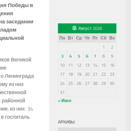
дня Победы в
дения
на заседании
Август 2026
кладом
оциальной
Пн
Вт
Ср
Чт
Пт
Сб
Вс
1
2
3
4
5
6
7
8
9
иков Великой
10
11
12
13
14
15
16
шие
17
18
19
20
21
22
23
го Ленинграда
24
25
26
27
28
29
30
ому из них
чественной
31
в районной
« Июл
е, из них: 34
в госпиталь
АРХИВЫ
Архивы