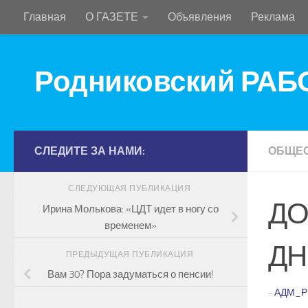
Главная
О ГАЗЕТЕ
Объявления
Реклама
Перейти к содержимому
Родниковский РА
СЛЕДИТЕ ЗА НАМИ:
ОБЩЕ
СЛЕДУЮЩАЯ ПУБЛИКАЦИЯ
ДО
Ирина Молькова: «ЦДТ идет в ногу со
временем»
ДН
ПРЕДЫДУЩАЯ ПУБЛИКАЦИЯ
Вам 30? Пора задуматься о пенсии!
-
АДМ_Р