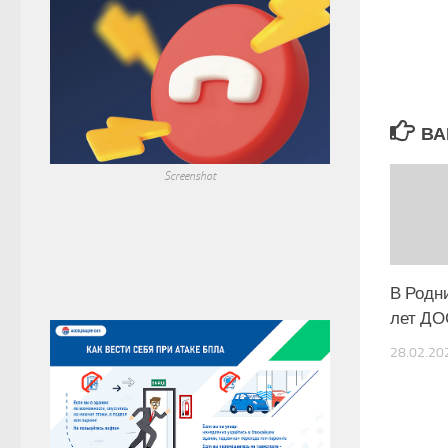
ВА
Screenshot
В Родн
лет ДО
28.02.20