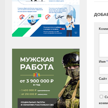
ДОБА
Комм
Имя
*
Сайт
С
комм