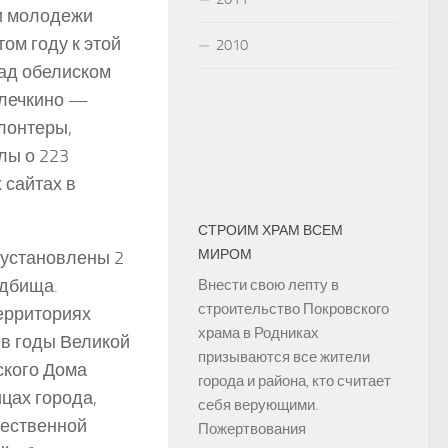
и молодежи
ом году к этой
2010
ад обелиском
елечкино —
лонтеры,
лы о 223
 сайтах в
СТРОИМ ХРАМ ВСЕМ
МИРОМ
 установлены 2
адбища.
Внести свою лепту в
строительство Покровского
ерриториях
храма в Родниках
 в годы Великой
призываются все жители
ского Дома
города и района, кто считает
цах города,
себя верующими.
чественной
Пожертвования