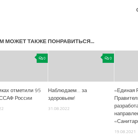
М МОЖЕТ ТАКЖЕ ПОНРАВИТЬСЯ...
0
0
иках отметили 95
Наблюдаем… за
«Единая 
ССАФ России
здоровьем!
Правител
разработ
22
31.08.2022
направле
«Санитар
19.08.2021