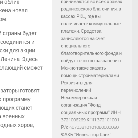
й облик
принимаются во всех храмах
родниковского благочиния, в
жена новая
кассах РКЦ, где вы
ом.
оплачиваете коммунальные
платежи. Средства
й страны будет
зачисляются на счёт
исоединится и
специального
ски для акции
благотворительного фонда и
 Ленина. Здесь
пойдут точно по назначению.
желающий сможет
Можно также оказать
помощь стройматериалами.
Реквизиты для
заторы готовят
перечислений
Некоммерческая
ю программу
организация "Фонд
ующих станет
социальных программ" ИНН
а военных
3721006269 КПП 372101001
водных хоров,
Р/с 40703810101080000050
ФАКБ "Инвестторгбанк"