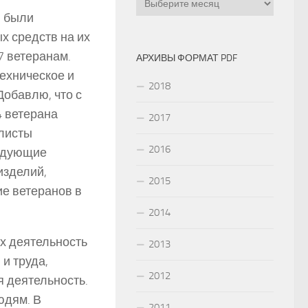
в были
 средств на их
7 ветеранам.
АРХИВЫ ФОРМАТ PDF
ехническое и
2018
Добавлю, что с
 ветерана
2017
алисты
2016
ледующие
изделий,
2015
е ветеранов в
2014
Их деятельность
2013
и труда,
2012
я деятельность.
юдям. В
2011