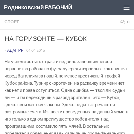
Родниковский РАБОЧИЙ
Перейти к содержимому
СПОРТ
0
НА ГОРИЗОНТЕ — КУБОК
-
АДМ_РР
·
01.04.2015
Не успели остыть страсти недавно завершившегося
первенства района по футзалу среди взрослых, как пришел
черед баталиям за новый, не менее престижный трофей —
Кубок района. Турнир скоротечен, на раскачку времени нет,
как нет и права оступиться. Одна ошибка — твоя ли, судьи
ли — и ты переходишь в разряд зрителей. Это — Кубок,
здесь свои жесткие законы. Здесь редко встречаются
разгромные счета. Из шести проведенных на данный момент
игр только в одном преимущество победителя над
проигравшими составило пять мячей. В остальных
победители облегченно вздыхали лишь после финального