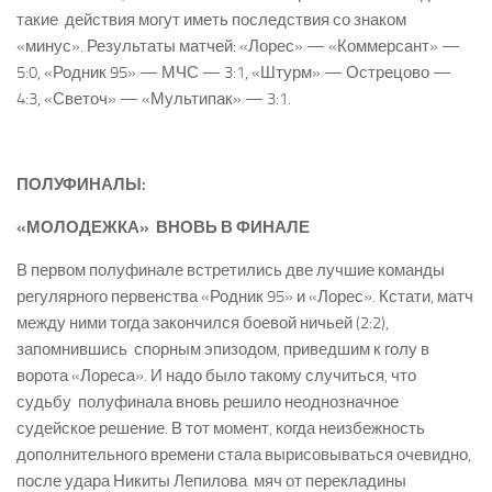
такие действия могут иметь последствия со знаком
«минус». Результаты матчей: «Лорес» — «Коммерсант» —
5:0, «Родник 95» — МЧС — 3:1, «Штурм» — Острецово —
4:3, «Светоч» — «Мультипак» — 3:1.
ПОЛУФИНАЛЫ:
«МОЛОДЕЖКА» ВНОВЬ В ФИНАЛЕ
В первом полуфинале встретились две лучшие команды
регулярного первенства «Родник 95» и «Лорес». Кстати, матч
между ними тогда закончился боевой ничьей (2:2),
запомнившись спорным эпизодом, приведшим к голу в
ворота «Лореса». И надо было такому случиться, что
судьбу полуфинала вновь решило неоднозначное
судейское решение. В тот момент, когда неизбежность
дополнительного времени стала вырисовываться очевидно,
после удара Никиты Лепилова мяч от перекладины