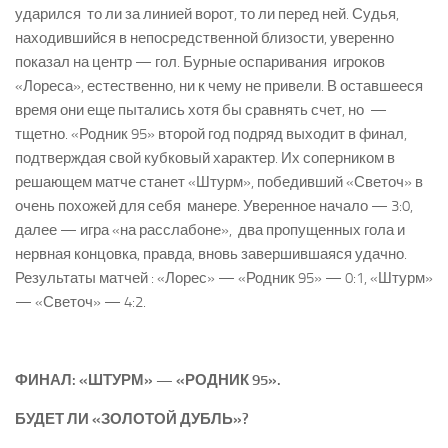
ударился то ли за линией ворот, то ли перед ней. Судья,
находившийся в непосредственной близости, уверенно
показал на центр — гол. Бурные оспаривания игроков
«Лореса», естественно, ни к чему не привели. В оставшееся
время они еще пытались хотя бы сравнять счет, но —
тщетно. «Родник 95» второй год подряд выходит в финал,
подтверждая свой кубковый характер. Их соперником в
решающем матче станет «Штурм», победивший «Светоч» в
очень похожей для себя манере. Уверенное начало — 3:0,
далее — игра «на расслабоне», два пропущенных гола и
нервная концовка, правда, вновь завершившаяся удачно.
Результаты матчей : «Лорес» — «Родник 95» — 0:1, «Штурм»
— «Светоч» — 4:2.
ФИНАЛ: «ШТУРМ» — «РОДНИК 95».
БУДЕТ ЛИ «ЗОЛОТОЙ ДУБЛЬ»?