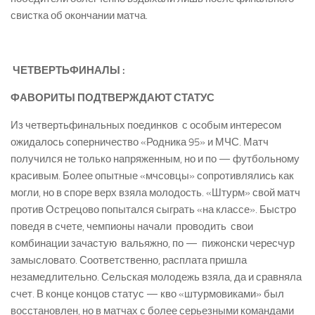
свистка об окончании матча.
ЧЕТВЕРТЬФИНАЛЫ :
ФАВОРИТЫ ПОДТВЕРЖДАЮТ СТАТУС
Из четвертьфинальных поединков с особым интересом
ожидалось соперничество «Родника 95» и МЧС. Матч
получился не только напряженным, но и по — футбольному
красивым. Более опытные «мчсовцы» сопротивлялись как
могли, но в споре верх взяла молодость. «Штурм» свой матч
против Острецово попытался сыграть «на классе». Быстро
поведя в счете, чемпионы начали проводить свои
комбинации зачастую вальяжно, по — пижонски чересчур
замысловато. Соответственно, расплата пришла
незамедлительно. Сельская молодежь взяла, да и сравняла
счет. В конце концов статус — кво «штурмовиками» был
восстановлен, но в матчах с более серьезными командами