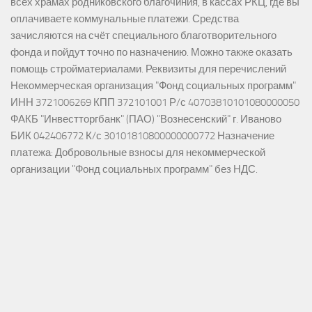
всех храмах родниковского благочиния, в кассах РКЦ, где вы
оплачиваете коммунальные платежи. Средства
зачисляются на счёт специального благотворительного
фонда и пойдут точно по назначению. Можно также оказать
помощь стройматериалами. Реквизиты для перечислений
Некоммерческая организация "Фонд социальных программ"
ИНН 3721006269 КПП 372101001 Р/с 40703810101080000050
ФАКБ "Инвестторгбанк" (ПАО) "Вознесенский" г. Иваново
БИК 042406772 К/с 30101810800000000772 Назначение
платежа: Добровольные взносы для некоммерческой
организации "Фонд социальных программ" без НДС.