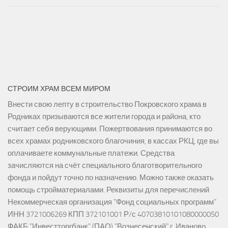
СТРОИМ ХРАМ ВСЕМ МИРОМ
Внести свою лепту в строительство Покровского храма в
Родниках призываются все жители города и района, кто
считает себя верующими. Пожертвования принимаются во
всех храмах родниковского благочиния, в кассах РКЦ, где вы
оплачиваете коммунальные платежи. Средства
зачисляются на счёт специального благотворительного
фонда и пойдут точно по назначению. Можно также оказать
помощь стройматериалами. Реквизиты для перечислений
Некоммерческая организация "Фонд социальных программ"
ИНН 3721006269 КПП 372101001 Р/с 40703810101080000050
ФАКБ "Инвестторгбанк" (ПАО) "Вознесенский" г. Иваново